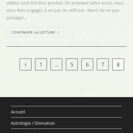
vidéos sont d'ordres privées. En achetant votre accès, vous
vous êtes engagés à ne pas les diffuser. Merci de ne pas
partager…
CONTINUER LA LECTURE
1
…
5
6
7
8
Accueil
Astrologie / Divination